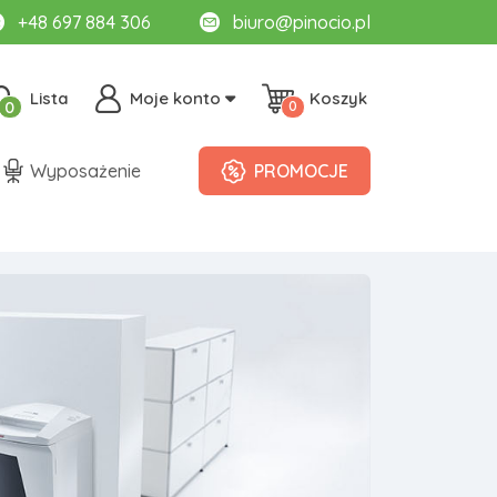
+48 697 884 306
biuro@pinocio.pl
Lista
Moje konto
Koszyk
0
0
Wyposażenie
PROMOCJE