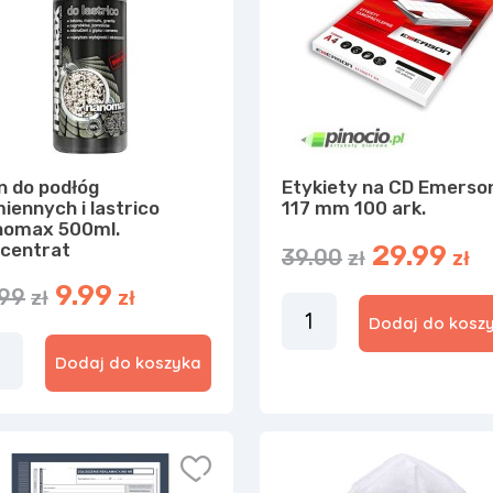
n do podłóg
Etykiety na CD Emerso
iennych i lastrico
117 mm 100 ark.
nomax 500ml.
centrat
29.99
39.00
zł
zł
9.99
.99
zł
zł
Dodaj do kosz
Dodaj do koszyka