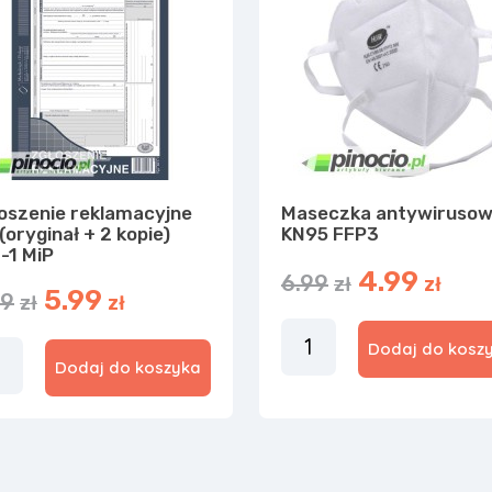
oszenie reklamacyjne
Maseczka antywiruso
(oryginał + 2 kopie)
KN95 FFP3
-1 MiP
4.99
6.99
zł
zł
5.99
99
zł
zł
Dodaj do kosz
Dodaj do koszyka