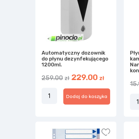
Automatyczny dozownik
Pły
do płynu dezynfekującego
kam
1200ml.
Na
kon
229.00
259.00
zł
zł
15
Dodaj do koszyka