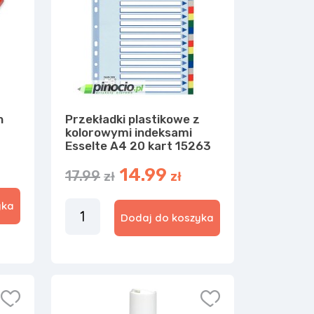
n
Przekładki plastikowe z
kolorowymi indeksami
Esselte A4 20 kart 15263
14.99
17.99
zł
zł
yka
Dodaj do koszyka