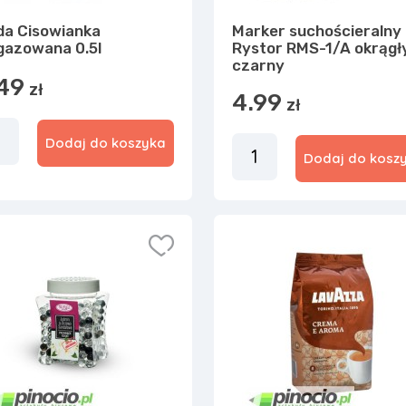
a Cisowianka
Marker suchościeralny
gazowana 0.5l
Rystor RMS-1/A okrągł
czarny
49
zł
4.99
zł
Dodaj do koszyka
Dodaj do kosz