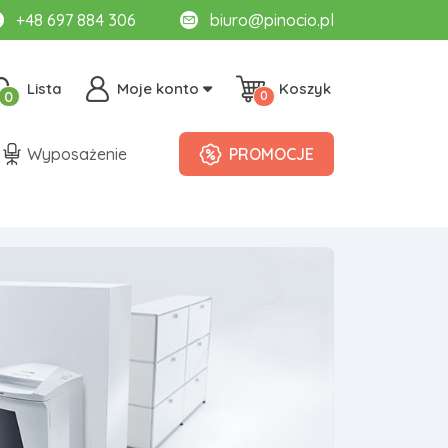
+48 697 884 306
biuro@pinocio.pl
Lista
Moje konto
Koszyk
0
0
Wyposażenie
PROMOCJE