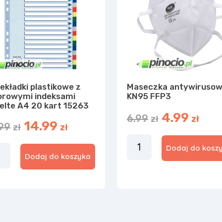
ekładki plastikowe z
Maseczka antywiruso
orowymi indeksami
KN95 FFP3
elte A4 20 kart 15263
4.99
6.99
zł
zł
14.99
.99
zł
zł
Dodaj do kosz
Dodaj do koszyka