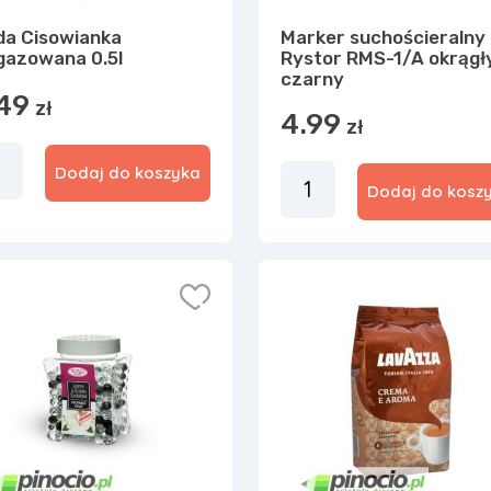
a Cisowianka
Marker suchościeralny
gazowana 0.5l
Rystor RMS-1/A okrągł
czarny
49
zł
4.99
zł
Dodaj do koszyka
Dodaj do kosz