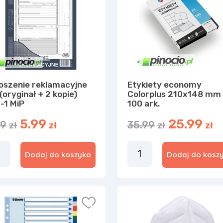
oszenie reklamacyjne
Etykiety economy
(oryginał + 2 kopie)
Colorplus 210x148 mm
-1 MiP
100 ark.
5.99
25.99
99
35.99
zł
zł
zł
zł
Dodaj do koszyka
Dodaj do kosz