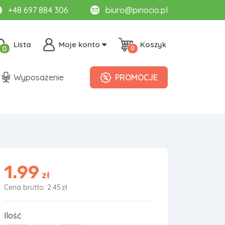
+48 697 884 306
biuro@pinocio.pl
Lista
Moje konto
Koszyk
0
0
Wyposażenie
PROMOCJE
1.99
zł
Cena brutto: 2.45
zł
Ilość