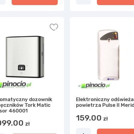
omatyczny dozownik
Elektroniczny odśwież
ręczników Tork Matic
powietrza Pulse II Meri
sor 460001
159.00
zł
099.00
zł