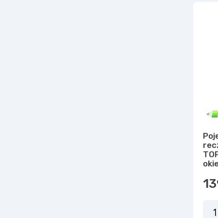
Poj
rec
TOP
oki
13