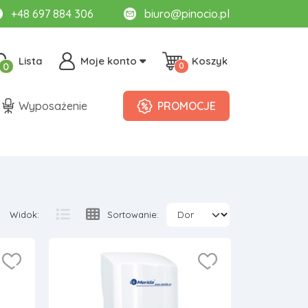
+48 697 884 306
biuro@pinocio.pl
Lista
Moje konto
Koszyk
0
0
Wyposażenie
PROMOCJE
Widok:
Sortowanie: