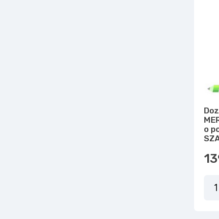
Doz
MER
o p
SZA
13