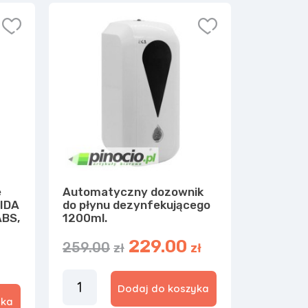
e
Automatyczny dozownik
RIDA
do płynu dezynfekującego
ABS,
1200ml.
229.00
259.00
zł
zł
Dodaj do koszyka
yka