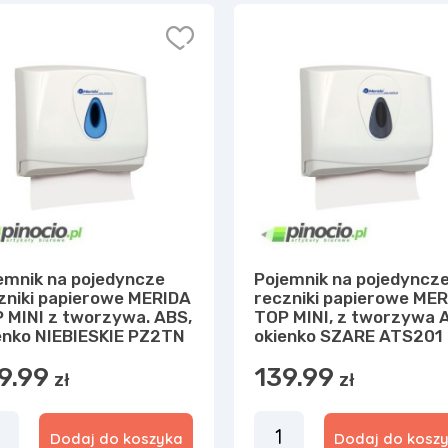
emnik na pojedyncze
Pojemnik na pojedyncz
zniki papierowe MERIDA
reczniki papierowe ME
 MINI z tworzywa. ABS,
TOP MINI, z tworzywa 
enko NIEBIESKIE PZ2TN
okienko SZARE ATS201
9.99
139.99
zł
zł
Dodaj do koszyka
Dodaj do kosz